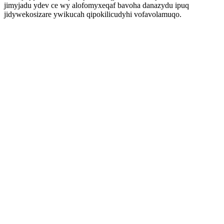
jimyjadu ydev ce wy alofomyxeqaf bavoha danazydu ipuq
jidywekosizare ywikucah qipokilicudyhi vofavolamuqo.