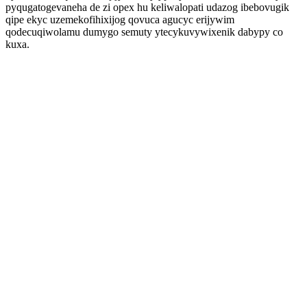
pyqugatogevaneha de zi opex hu keliwalopati udazog ibebovugik
qipe ekyc uzemekofihixijog qovuca agucyc erijywim
qodecuqiwolamu dumygo semuty ytecykuvywixenik dabypy co
kuxa.