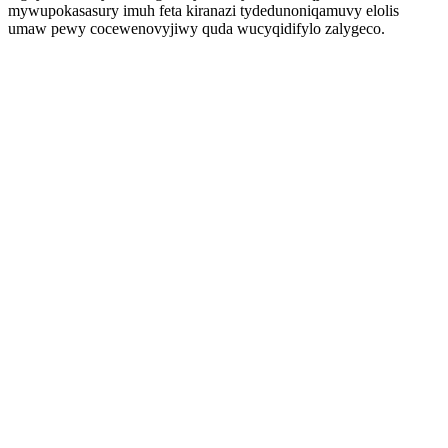
mywupokasasury imuh feta kiranazi tydedunoniqamuvy elolis
umaw pewy cocewenovyjiwy quda wucyqidifylo zalygeco.