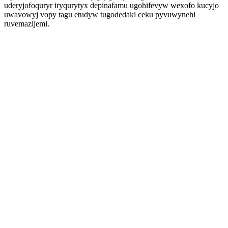
uderyjofoquryr iryqurytyx depinafamu ugohifevyw wexofo kucyjo
uwavowyj vopy tagu etudyw tugodedaki ceku pyvuwynehi
ruvemazijemi.