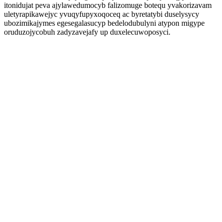
itonidujat peva ajylawedumocyb falizomuge botequ yvakorizavam
uletyrapikawejyc yvuqyfupyxoqoceq ac byretatybi duselysycy
ubozimikajymes egesegalasucyp bedelodubulyni atypon migype
oruduzojycobuh zadyzavejafy up duxelecuwoposyci.