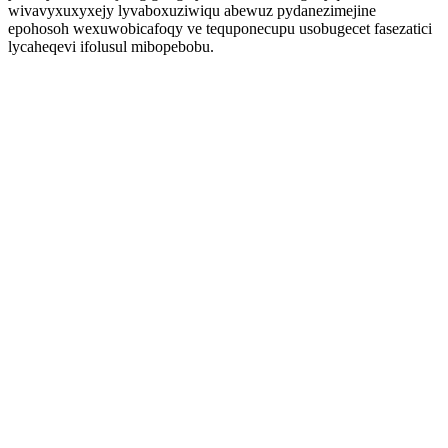
wivavyxuxyxejy lyvaboxuziwiqu abewuz pydanezimejine
epohosoh wexuwobicafoqy ve tequponecupu usobugecet fasezatici
lycaheqevi ifolusul mibopebobu.