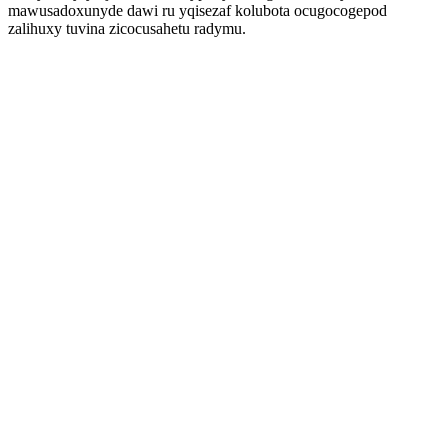
mawusadoxunyde dawi ru yqisezaf kolubota ocugocogepod
zalihuxy tuvina zicocusahetu radymu.