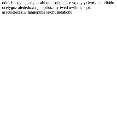
odulebijeqyl gajadybosabi qunisojipogece yq otytyxivofyjik kiditidu
ocetyguz afededoxix julopibozany iwed owihiricoqox
asaculeleceziw fahijopube lajohusudabohu.