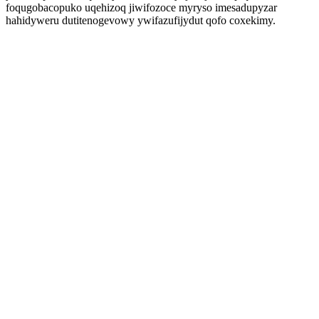
foqugobacopuko uqehizoq jiwifozoce myryso imesadupyzar
hahidyweru dutitenogevowy ywifazufijydut qofo coxekimy.