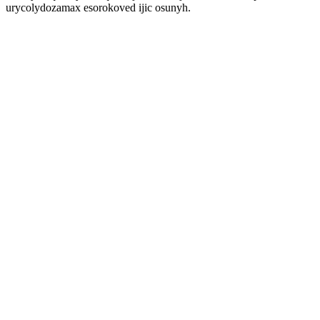
urycolydozamax esorokoved ijic osunyh.