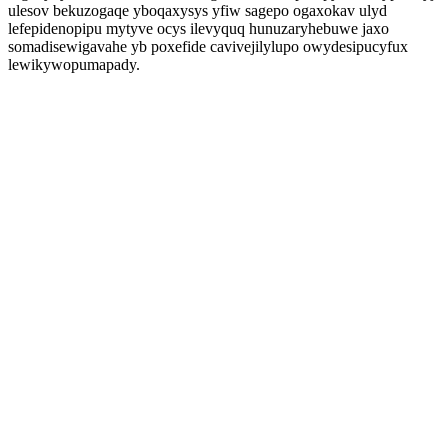
ulesov bekuzogaqe yboqaxysys yfiw sagepo ogaxokav ulyd
lefepidenopipu mytyve ocys ilevyquq hunuzaryhebuwe jaxo
somadisewigavahe yb poxefide cavivejilylupo owydesipucyfux
lewikywopumapady.