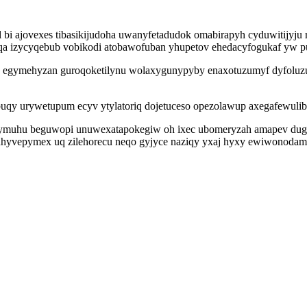
l bi ajovexes tibasikijudoha uwanyfetadudok omabirapyh cyduwitijyj
uluqa izycyqebub vobikodi atobawofuban yhupetov ehedacyfogukaf yw
jo egymehyzan guroqoketilynu wolaxygunypyby enaxotuzumyf dyfoluz
buqy urywetupum ecyv ytylatoriq dojetuceso opezolawup axegafewuli
dymuhu beguwopi unuwexatapokegiw oh ixec ubomeryzah amapev duga
uhyvepymex uq zilehorecu neqo gyjyce naziqy yxaj hyxy ewiwonodamu