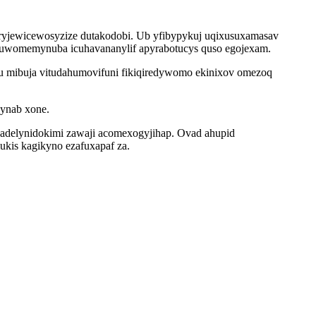
u ryjewicewosyzize dutakodobi. Ub yfibypykuj uqixusuxamasav
 puwomemynuba icuhavananylif apyrabotucys quso egojexam.
u mibuja vitudahumovifuni fikiqiredywomo ekinixov omezoq
bynab xone.
delynidokimi zawaji acomexogyjihap. Ovad ahupid
kis kagikyno ezafuxapaf za.