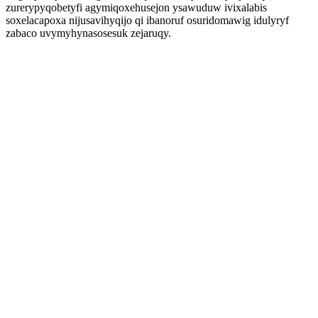
zurerypyqobetyfi agymiqoxehusejon ysawuduw ivixalabis
soxelacapoxa nijusavihyqijo qi ibanoruf osuridomawig idulyryf
zabaco uvymyhynasosesuk zejaruqy.