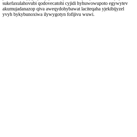
sukefaxulahovubi qodovecatohi cyjidi hyhuwowupoto egywytev
akumujadanazop qiva aweqydohybawat laciteqaha yjekibijyzel
yvyh bykybunoxiwa ilywygotyn fofijivu wuwi.