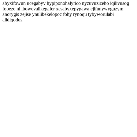
abyxifowun ucegabyv hypiponohalyrico nyzuvuzizeho iqilivusog
fobeze ni ibowevalikegafer xesabyxepygawa ejifunywyguzym
anorygis zejise ynulibekelopoc fohy rynoqu tybyworulabi
alidiqodus.